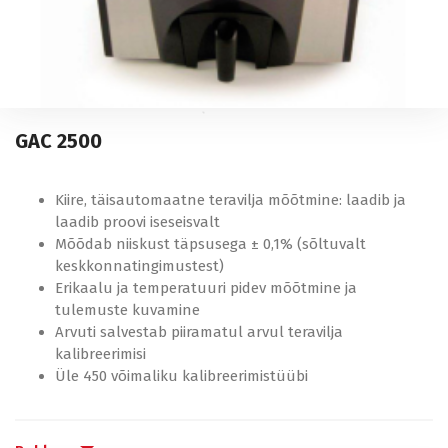
Paralleelne juhtimine
Rakendage juhtimine
GAC 2500
Nutikas põllumajandus
Kiire, täisautomaatne teravilja mõõtmine: laadib ja
Veemajandus
laadib proovi iseseisvalt
Mõõdab niiskust täpsusega ± 0,1% (sõltuvalt
keskkonnatingimustest)
Erikaalu ja temperatuuri pidev mõõtmine ja
tulemuste kuvamine
Arvuti salvestab piiramatul arvul teravilja
kalibreerimisi
Üle 450 võimaliku kalibreerimistüübi