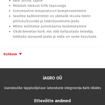
Kiire, lihtne, täpne
Mõõdab niiskust 0,5% täpsusega
Automaatne temperatuuri kompenseerimine
Seadme kalibreerimist on võimalik muuta teiste
põllukultuuride ja toidutoorainete jaoks.
Mitme mõõtmise automaatne keskmistamine
Ükski keeratav kork, mis võib kahjustada teravilja,
tekitada rasvaseid jääke ja mida on raske kasutada.
Rohkem
iAGRO OÜ
Uuenduslike täppisviljeluse lahenduste integreerija Balti riikides
Ettevõtte andmed